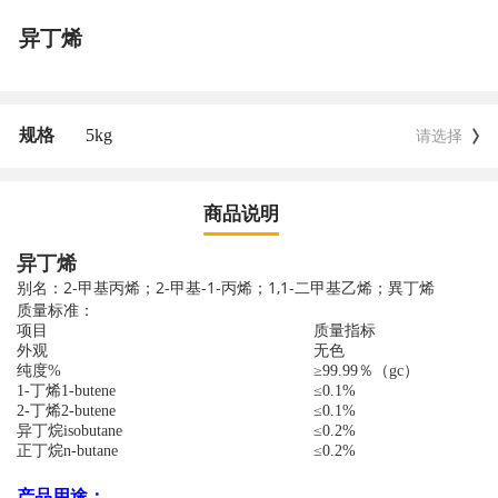
异丁烯
规格
5kg
请选择
商品说明
异丁烯
别名：2-甲基丙烯；2-甲基-1-丙烯；1,1-二甲基乙烯；異丁烯
质量标准：
项目
质量指标
外观
无色
纯度%
≥99.99％（gc）
1-丁烯1-butene
≤0.1%
2-丁烯2-butene
≤0.1%
异丁烷isobutane
≤0.2%
正丁烷n-butane
≤0.2%
产品用途：